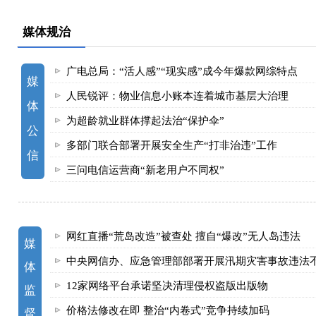
媒体规治
广电总局：“活人感”“现实感”成今年爆款网综特点
媒
人民锐评：物业信息小账本连着城市基层大治理
体
为超龄就业群体撑起法治“保护伞”
公
多部门联合部署开展安全生产“打非治违”工作
信
三问电信运营商“新老用户不同权”
网红直播“荒岛改造”被查处 擅自“爆改”无人岛违法
媒
中央网信办、应急管理部部署开展汛期灾害事故违法
体
12家网络平台承诺坚决清理侵权盗版出版物
监
价格法修改在即 整治“内卷式”竞争持续加码
督