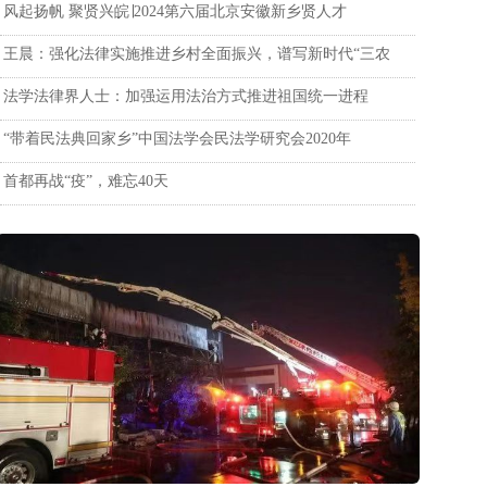
风起扬帆 聚贤兴皖∣2024第六届北京安徽新乡贤人才
王晨：强化法律实施推进乡村全面振兴，谱写新时代“三农
法学法律界人士：加强运用法治方式推进祖国统一进程
“带着民法典回家乡”中国法学会民法学研究会2020年
首都再战“疫”，难忘40天
化思想特别是习近平总书记关于新闻舆论工作的
推进媒体深度融合，充分发挥报刊网微屏全媒体平台
济宣传和舆论引导，唱响中国经济光明论。工业和
面宣传，突出新闻舆论工作正面引导和弘扬正气的