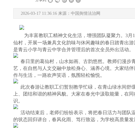
|
|
分享到:
2026-03-17 11:36:16 来源：中国舆情法治网
为丰富教职工精神文化生活，增强团队凝聚力。3月
仙村，开展一场兼具文化韵味与休闲趣味的春日踏青出游
是青云小学与青云中学合并管理后的首次全员外出活动。
春日里的葛仙村，山水如画、古韵悠然。教师们漫步青
艺，在自然与人文交融中放松身心、涵养心境。大家结伴
作与生活，一路欢声笑语，氛围轻松愉悦。
此次春游让教职工们暂别教学忙碌，在青山绿水间舒缓
上、团结和谐的精神风貌。大家在春光中汲取能量，在同
识。
活动结束后，老师们纷纷表示，将把春日活力与团队温
的状态回归讲台，春风化雨、笃行致远，为学校高质量发