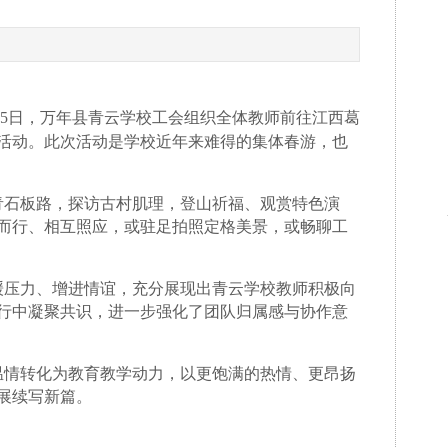
15日，万年县青云学校工会组织全体教师前往江西葛
活动。此次活动是学校近年来难得的集体春游，也
石板路，探访古村肌理，登山祈福、观赏特色演
而行、相互照应，或驻足拍照定格美景，或畅聊工
压力、增进情谊，充分展现出青云学校教师积极向
行中凝聚共识，进一步强化了团队归属感与协作意
情转化为教育教学动力，以更饱满的热情、更昂扬
展续写新篇。