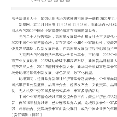
|
|
分享到:
法学法律界人士：加强运用法治方式推进祖国统一进程
2022年1
新华网北京11月14日电 11月25日-11月28日，由新华通
网承办的2022中国企业家博鳌论坛将在海南博鳌举办。
党的二十大报告指出，高质量发展是全面建设社会主义现代化国
2022中国企业家博鳌论坛，旨在发挥企业和企业家能动性，凝
恢复发展基础，以新发展理念，在高质量发展新征程中彰显新担
为期四天的论坛包括开幕式及学者分享会、主论坛，2022企业ES
市产业发展论坛、2022碳达峰碳中和高峰对话、新国货品牌创新大会、
消费发展大会、2022博鳌科技创新大会、新华网金融财富思享会
场分论坛将聚焦创新发展、绿色发展、数字化转型。
论坛期间，还将举办新华社经济智库专题调研会、企业家面对面系
国汽车行业公益盛典、品牌推介会、超级发布会、文化交流、品
制、无人机空中秀等10多场形式多样、丰富多彩的活动。
中国企业家博鳌论坛以搭建交流合作平台，聚焦经济热点话题
旨，自2016年创办以来，已经连续举办六届。论坛以参会企业
强，跨界融合、交流场景丰富而备受瞩目，成为中国企业界的年
[ 责任编辑：陈静 ]