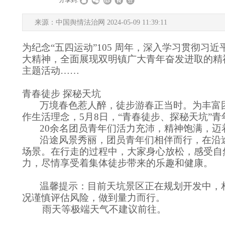
|
|
分享到:
来源：中国舆情法治网 2024-05-09 11:39:11
为纪念“五四运动”105 周年，
深入学习贯彻习近
大精神，全面展现双明镇广大青年奋发进取的精
主题活动
……
青春徒步 探秘天坑
万境春色惹人醉，徒步游春正当时。为丰富团
作生活理念，
5月8日，“青春徒步、探秘天坑”
20余名团员青年们活力充沛，精神饱满，迈
沿途风景秀丽，团员青年们相伴而行，在沿
场景。在行走的过程中，大家身心放松，感受自
力，尽情享受着集体徒步带来的乐趣和健康。
温馨提示：目前天坑景区正在规划开发中，
况谨慎评估风险，做到量力而行。
雨天等极端天气不建议前往。