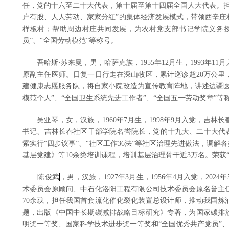
任，党的十六至二十大代表，第十届至第十四届全国人大代表。担
户有股、人人劳动、家家分红”的集体经济发展模式，带领西辛庄
样板村；帮助周边村庄共同发展，为农村党支部书记学院义务授
员”、“全国劳动模范”等称号。
吾哈斯·苏来曼，男，哈萨克族，1955年12月生，1993年1
原副主任医师。日复一日行走在深山牧区，累计巡诊超20万公里，
建健康志愿服务队，将自家小院改造为宣传教育阵地，讲述边疆医
模范个人”、“全国卫生系统先进工作者”、“全国五一劳动奖章”等
吴亚琴，女，汉族，1960年7月生，1998年9月入党，吉林
书记、吉林长春社区干部学院名誉院长，党的十九大、二十大代表
索实行“四步议事”、“社区工作36法”等社区治理先进做法，调解各
基层党建》等10余类培训课程，培训基层治理骨干近3万名。荣获“
陈俊武
，男，汉族，1927年3月生，1956年4月入党，2
术委员会原顾问、中石化洛阳工程有限公司技术委员会原名誉主
70余载，担任我国首套流化催化裂化装置总设计师，推动我国炼
题，出版《中国中长期碳减排战略目标研究》专著，为国家碳排
明奖一等奖、国家科学技术进步奖一等奖和“全国优秀共产党员”、