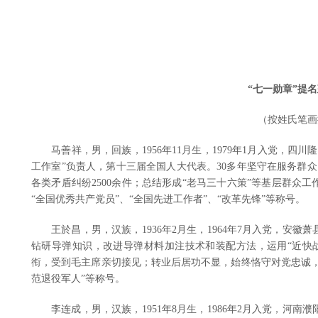
“七一勋章”提
（按姓氏笔画
马善祥，男，回族，1956年11月生，1979年1月入党，四
工作室”负责人，第十三届全国人大代表。30多年坚守在服务群
各类矛盾纠纷2500余件；总结形成“老马三十六策”等基层群众
“全国优秀共产党员”、“全国先进工作者”、“改革先锋”等称号。
王於昌，男，汉族，1936年2月生，1964年7月入党，安徽
钻研导弹知识，改进导弹材料加注技术和装配方法，运用“近快战
衔，受到毛主席亲切接见；转业后居功不显，始终恪守对党忠诚，
范退役军人”等称号。
李连成，男，汉族，1951年8月生，1986年2月入党，河南