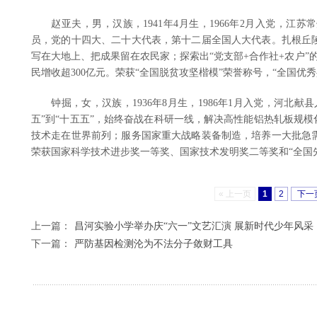
赵亚夫，男，汉族，1941年4月生，1966年2月入党，江
员，党的十四大、二十大代表，第十二届全国人大代表。扎根丘陵
写在大地上、把成果留在农民家；探索出“党支部+合作社+农户”
民增收超300亿元。荣获“全国脱贫攻坚楷模”荣誉称号，“全国优
钟掘，女，汉族，1936年8月生，1986年1月入党，河北献
五”到“十五五”，始终奋战在科研一线，解决高性能铝热轧板规模
技术走在世界前列；服务国家重大战略装备制造，培养一大批急
荣获国家科学技术进步奖一等奖、国家技术发明奖二等奖和“全国
« 上一页
1
2
下一页
上一篇：
昌河实验小学举办庆“六一”文艺汇演 展新时代少年风采
下一篇：
严防基因检测沦为不法分子敛财工具