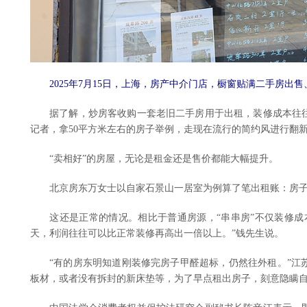
2025年7月15日，上海，房产中介门店，橱窗贴满二手房出
据了解，炒房客收购一套老旧二手房用于出租，装修成本往往
记者，拿50平方米左右的房子举例，走现在流行的简约风进行翻新，刷
“卖相好”的房屋，无论是租金还是售价都能大幅提升。
北京房东万女士以自家石景山一居室为例算了笔出租账：房子因
这还是正常的情况。相比于普通房源，“串串房”不仅装修成本
天，利润往往可以比正常装修再高出一倍以上。”钱先生说。
“有的房东明知道刚装修完房子甲醛超标，仍然往外租。”江苏
板材，或者没有拆封的新床垫等，为了早点租出房子，刻意隐瞒自